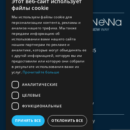
Этот веб-сайт использует
LATVIAN
файлы cookie
ENGLISH
Мы используем файлы cookie для
Детали
О НАС
персонализации контента, рекламы и
RUSSIAN
компании
анализа нашего трафика. Мы также
NeWa
СОТРУДНИЧЕСТВО
передаем информацию об
SIA
использовании вами нашего сайта
Reg.Nr.
нашим партнерам по рекламе и
ПАРТНЕРЫ
аналитике, которые могут объединять ее
LV40203011935
с другой информацией, которую вы им
СВЯЗАТЬСЯ
Stirnu
предоставили или которую они собрали
20-
в результате использования вами их
12,
услуг.
Прочитайте больше
Riga,
АНАЛИТИЧЕСКИЕ
LV-
1082
ЦЕЛЕВЫЕ
office@newa.lv
ФУНКЦИОНАЛЬНЫЕ
ПРИНЯТЬ ВСЕ
ОТКЛОНИТЬ ВСЕ
© NeWa 2025
Privacy Policy